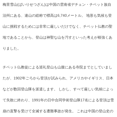
梅里雪山(ばいりせつざん)は中国の雲南省デチェン・チベット族自
治州にある、連山の総称で標高は6,740メートル。 地形も気候も登
山に挑戦するためには非常に厳しいだけでなく、チベット仏教の聖
地であることから、登山は神聖な山を汚すといった考えが根強くあ
りました。
チベット仏教徒による巡礼登山も山腹にある寺院までとしていまし
たが、1902年ごろから登頂が試みられ、アメリカやイギリス、日本
などが数回登山隊を派遣します。 しかし、すべて厳しい気候によっ
て失敗に終わり、1991年の日中合同学術登山隊17名による登頂は雪
崩の直撃を受けて全滅する遭難事故が発生。 これは中国の登山史の