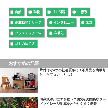
自然
動物
ゴミ問題
生態系
絶滅動物シリーズ
インタビュー
エコ
プラスチックごみ
温暖化
ゴミの捨て方
おすすめの記事
片付けが4つの社会貢献に！不用品を簡単寄
付「キフコレ」とは？
地産地消が世界を救う？SDGsの関係やフー
ドマイレージ削減をわかりやすく解説