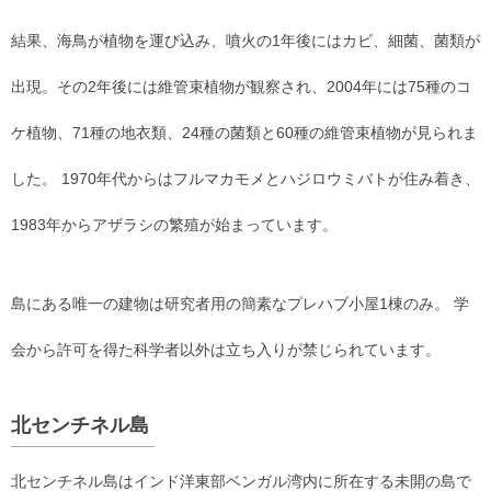
結果、海鳥が植物を運び込み、噴火の1年後にはカビ、細菌、菌類が
出現。その2年後には維管束植物が観察され、2004年には75種のコ
ケ植物、71種の地衣類、24種の菌類と60種の維管束植物が見られま
した。 1970年代からはフルマカモメとハジロウミバトが住み着き、
1983年からアザラシの繁殖が始まっています。
島にある唯一の建物は研究者用の簡素なプレハブ小屋1棟のみ。 学
会から許可を得た科学者以外は立ち入りが禁じられています。
北センチネル島
北センチネル島はインド洋東部ベンガル湾内に所在する未開の島で