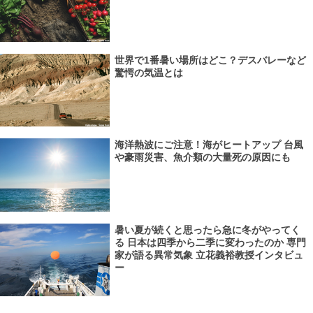
世界で1番暑い場所はどこ？デスバレーなど
驚愕の気温とは
海洋熱波にご注意！海がヒートアップ 台風
や豪雨災害、魚介類の大量死の原因にも
暑い夏が続くと思ったら急に冬がやってく
る 日本は四季から二季に変わったのか 専門
家が語る異常気象 立花義裕教授インタビュ
ー