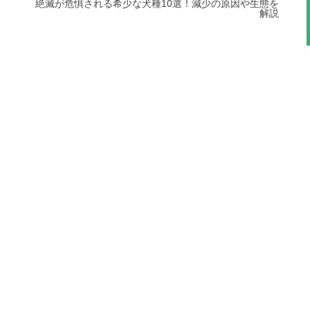
絶滅が危惧される希少な犬種10選！減少の原因や生態を
解説