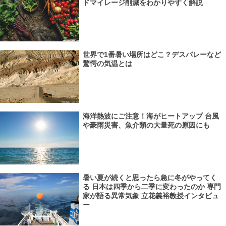
ドマイレージ削減をわかりやすく解説
世界で1番暑い場所はどこ？デスバレーなど
驚愕の気温とは
海洋熱波にご注意！海がヒートアップ 台風
や豪雨災害、魚介類の大量死の原因にも
暑い夏が続くと思ったら急に冬がやってく
る 日本は四季から二季に変わったのか 専門
家が語る異常気象 立花義裕教授インタビュ
ー