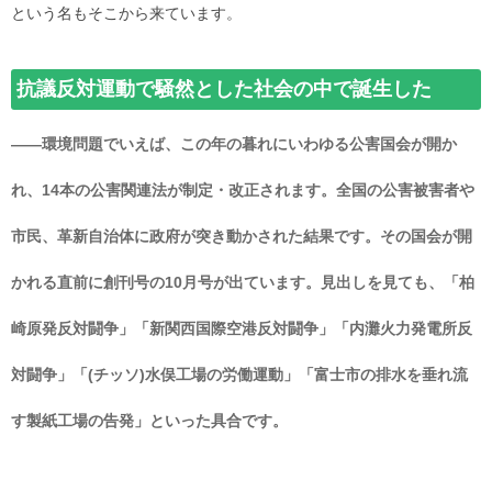
という名もそこから来ています。
抗議反対運動で騒然とした社会の中で誕生した
――環境問題でいえば、この年の暮れにいわゆる公害国会が開か
れ、14本の公害関連法が制定・改正されます。全国の公害被害者や
市民、革新自治体に政府が突き動かされた結果です。その国会が開
かれる直前に創刊号の10月号が出ています。見出しを見ても、「柏
崎原発反対闘争」「新関西国際空港反対闘争」「内灘火力発電所反
対闘争」「(チッソ)水俣工場の労働運動」「富士市の排水を垂れ流
す製紙工場の告発」といった具合です。