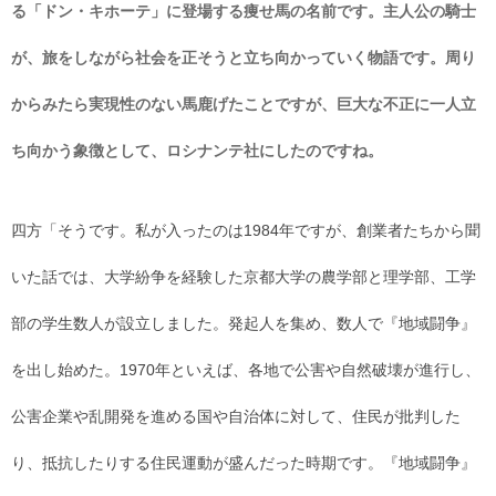
る「ドン・キホーテ」に登場する痩せ馬の名前です。主人公の騎士
が、旅をしながら社会を正そうと立ち向かっていく物語です。周り
からみたら実現性のない馬鹿げたことですが、巨大な不正に一人立
ち向かう象徴として、ロシナンテ社にしたのですね。
四方「そうです。私が入ったのは1984年ですが、創業者たちから聞
いた話では、大学紛争を経験した京都大学の農学部と理学部、工学
部の学生数人が設立しました。発起人を集め、数人で『地域闘争』
を出し始めた。1970年といえば、各地で公害や自然破壊が進行し、
公害企業や乱開発を進める国や自治体に対して、住民が批判した
り、抵抗したりする住民運動が盛んだった時期です。『地域闘争』