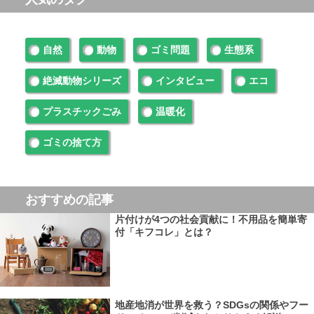
自然
動物
ゴミ問題
生態系
絶滅動物シリーズ
インタビュー
エコ
プラスチックごみ
温暖化
ゴミの捨て方
おすすめの記事
片付けが4つの社会貢献に！不用品を簡単寄
付「キフコレ」とは？
地産地消が世界を救う？SDGsの関係やフー