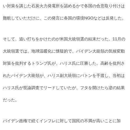
い対策を講じた石炭火力発電所を認めるかで各国の合意取り付けは
難航していただけに、この発言に各国の環境NGOなどは反発した。
そして、追い打ちをかけたのが米国大統領選の結末だった。11月の
大統領選では、地球温暖化に懐疑的で、バイデン大統領の気候変動
対策を批判するトランプ氏が、ハリス氏に圧勝した。高齢を批判さ
れたバイデン大統領が、ハリス副大統領にバトンを手渡し、当初は
ハリス氏が世論調査でリードしていたが、フタを開けたら逆の結果
だった。
バイデン政権で続くインフレに対して国民の不満が高いことに加