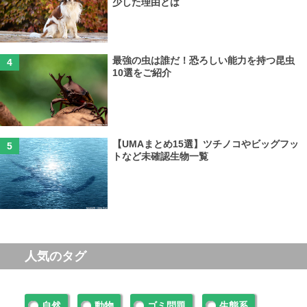
少した理由とは
最強の虫は誰だ！恐ろしい能力を持つ昆虫
10選をご紹介
【UMAまとめ15選】ツチノコやビッグフッ
トなど未確認生物一覧
人気のタグ
自然
動物
ゴミ問題
生態系