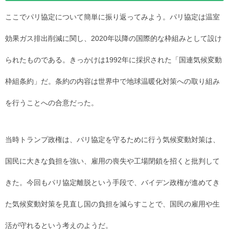
ここでパリ協定について簡単に振り返ってみよう。パリ協定は温室
効果ガス排出削減に関し、2020年以降の国際的な枠組みとして設け
られたものである。きっかけは1992年に採択された「国連気候変動
枠組条約」だ。条約の内容は世界中で地球温暖化対策への取り組み
を行うことへの合意だった。
当時トランプ政権は、パリ協定を守るために行う気候変動対策は、
国民に大きな負担を強い、雇用の喪失や工場閉鎖を招くと批判して
きた。今回もパリ協定離脱という手段で、バイデン政権が進めてき
た気候変動対策を見直し国の負担を減らすことで、国民の雇用や生
活が守れるという考えのようだ。