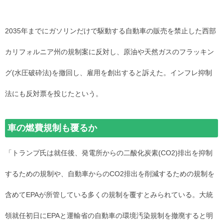
2035年までにガソリンだけで駆動する自動車の販売を禁止した西部
カリフォルニア州の規制案に反対し、原油や天然ガスのフラッキン
グ(水圧破砕法)を撤回し、雇用を創出すると訴えた。インフレ抑制
法にも反対票を投じたという。
車の燃費規制も覆るか
「トランプ氏は就任後、発電所からの二酸化炭素(CO2)排出を抑制
するための規制や、自動車からのCO2排出を削減するための規制を
含めてEPAが所管している多くの規制を覆すとみられている。大統
領就任初日にEPAと運輸省の自動車の環境汚染規制を撤廃すると明