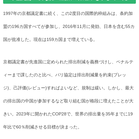
1997年の京都議定書に続く、この2度目の国際的枠組みは、条約加
盟の196カ国すべてが参加し、2016年11月に発効、日本を含む55カ
国が批准した。現在は159カ国まで増えている。
京都議定書が先進国に定められた排出削減を義務づけし、ペナルテ
ィーまで課したのと比べ、パリ協定は排出削減量を約束(プレッ
ジ)、己評価(レビュー)すればよいなど、規制は緩い。しかし、最大
の排出国の中国が参加するなど取り組む国が格段に増えたことが大
きい。2023年に開かれたCOP28で、世界の排出量を35年までに19
年比で60％削減させる目標が決まった。