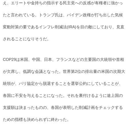
え、エリートや金持ちの指示する民主党への反感が有権者に強かっ
たと言われている。トランプ氏は、バイデン政権が打ち出した気候
変動対策の要であるインフレ削減法(IRA)を目の敵にしており、見直
されることになりそうだ。
COP29は米国、中国、日本、フランスなどの主要国の大統領や首相
が欠席し、低調な会議となった。世界第2位の排出量の米国の次期大
統領が、パリ協定から脱退することを選挙公約にしていることが、
各国に不安を与えることになった。それを裏付けるように途上国の
支援額は決まったものの、各国が表明した削減計画をチェックする
ための指標も決められずに終わった。