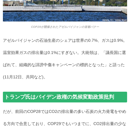
COP29が開催されたアゼルバイジャンの首都バクー
アゼルバイジャンの石油生産のシェアは世界の0.7%、ガスは0.9%。
温室効果ガスの排出量は0.1%にすぎない。大統領は、「議長国に選
ばれて、組織的な誹謗中傷キャンペーンの標的となった」と語った
(11月12日、共同など)。
トランプ氏はバイデン政権の気候変動政策批判
だが、前回のCOP28ではCO2の排出量の多い石炭の火力発電をやめ
る方向で合意しており、COP29でもいつまでに、CO2排出量の少な