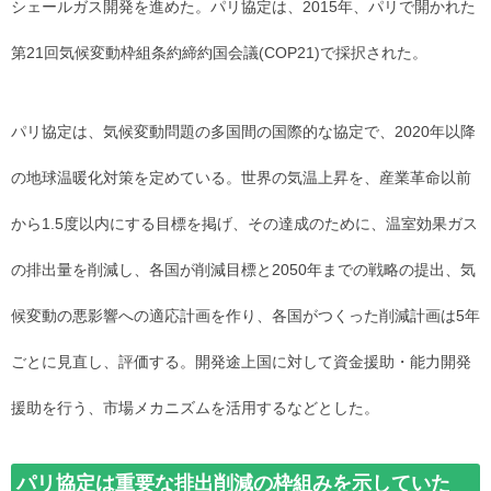
シェールガス開発を進めた。パリ協定は、2015年、パリで開かれた
第21回気候変動枠組条約締約国会議(COP21)で採択された。
パリ協定は、気候変動問題の多国間の国際的な協定で、2020年以降
の地球温暖化対策を定めている。世界の気温上昇を、産業革命以前
から1.5度以内にする目標を掲げ、その達成のために、温室効果ガス
の排出量を削減し、各国が削減目標と2050年までの戦略の提出、気
候変動の悪影響への適応計画を作り、各国がつくった削減計画は5年
ごとに見直し、評価する。開発途上国に対して資金援助・能力開発
援助を行う、市場メカニズムを活用するなどとした。
パリ協定は重要な排出削減の枠組みを示していた