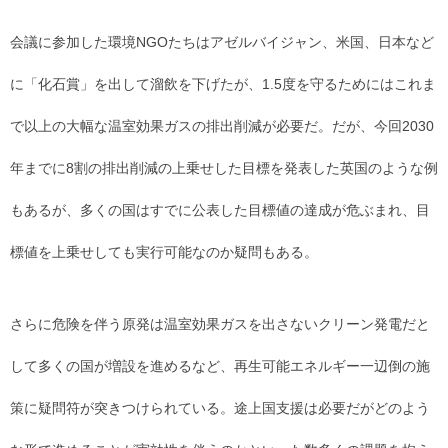
会議に参加した環境NGOたちはアゼルバイジャン、米国、日本など
に「化石賞」を出して溜飲を下げたが、1.5度を守るためにはこれま
で以上の大幅な温室効果ガスの排出削減が必要だ。だが、今回2030
年までに8割の排出削減の上乗せした目標を発表した英国のような例
もあるが、多くの国はすでに公表した目標値の達成が危ぶまれ、目
標値を上乗せしても実行可能なのか疑問もある。
さらに危険を伴う原発は温室効果ガスを出さないクリーン発電だと
して多くの国が増設を進めるなど、再生可能エネルギー一辺倒の施
策に疑問符が突きつけられている。途上国支援は必要だがどのよう