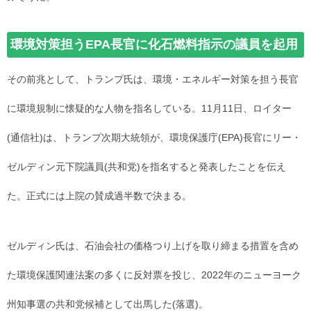
環境対策担うEPA長官に化石燃料指示の議員を起用
その前兆として、トランプ氏は、環境・エネルギー対策を担う長官
に環境規制に懐疑的な人物を指名している。11月11日、ロイター
(通信社)は、トランプ次期大統領が、環境保護庁(EPA)長官にリー・
ゼルディン元下院議員(共和党)を指名すると発表したことを伝え
た。正式には上院の賛成過半数で決まる。
ゼルディン氏は、石油会社の価格つり上げを取り締まる措置を含め
た環境保護関連法案の多くに反対票を投じ、2022年のニューヨーク
州知事選の共和党候補として出馬した(落選)。