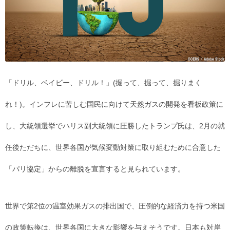
「ドリル、ベイビー、ドリル！」(掘って、掘って、掘りまく
れ！)。インフレに苦しむ国民に向けて天然ガスの開発を看板政策に
し、大統領選挙でハリス副大統領に圧勝したトランプ氏は、2月の就
任後ただちに、世界各国が気候変動対策に取り組むために合意した
「パリ協定」からの離脱を宣言すると見られています。
世界で第2位の温室効果ガスの排出国で、圧倒的な経済力を持つ米国
の政策転換は、世界各国に大きな影響を与えそうです。日本も対岸